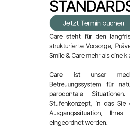
STANDARDS
Jetzt Termin buchen
Care steht für den langfri
strukturierte Vorsorge, Prä
Smile & Care mehr als eine k
Care ist unser mediz
Betreuungssystem
für nat
parodontale Situatione
Stufenkonzept,
in das Sie 
Ausgangssituation,
Ihres
eingeordnet werden.