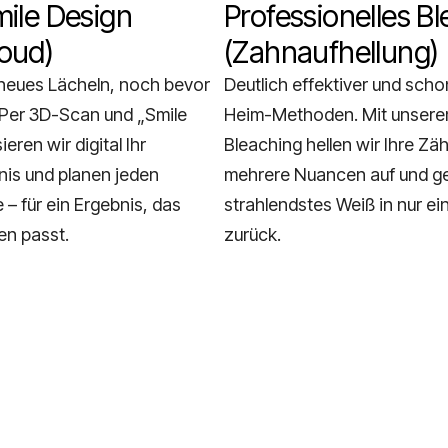
mile Design
Professionelles B
loud)
(Zahnaufhellung)
 neues Lächeln, noch bevor
Deutlich effektiver und scho
 Per 3D-Scan und „Smile
Heim-Methoden. Mit unserem
ieren wir digital Ihr
Bleaching hellen wir Ihre Zä
is und planen jeden
mehrere Nuancen auf und ge
e – für ein Ergebnis, das
strahlendstes Weiß in nur ei
en passt.
zurück.