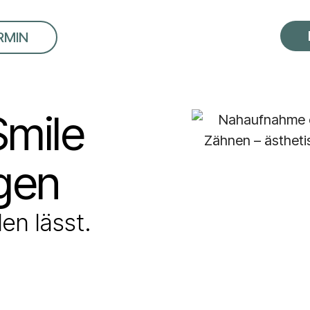
RMIN
Smile
ngen
len lässt.